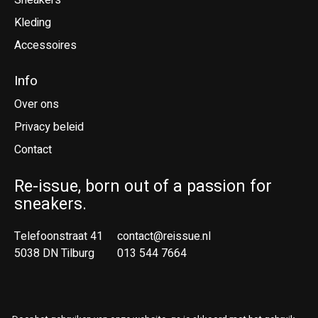
Sneakers
Kleding
Accessoires
Info
Over ons
Privacy beleid
Contact
Re-issue, born out of a passion for
sneakers.
Telefoonstraat 41
contact@reissue.nl
5038 DN Tilburg
013 544 7664
Ne
En