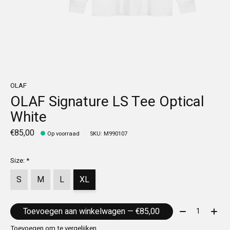
OLAF
OLAF Signature LS Tee Optical
White
€85,00
Op voorraad
SKU: M990107
Size:
*
S
M
L
XL
Aantal:
Toevoegen aan winkelwagen — €85,00
Toevoegen om te vergelijken