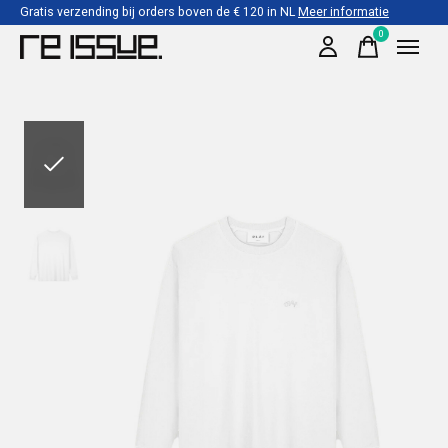
Gratis verzending bij orders boven de € 120 in NL
Meer informatie
0
items
Slideshow Items