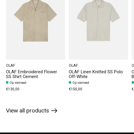
OLAF
OLAF
O
OLAF Embroidered Flower
OLAF Linen Knitted SS Polo
O
SS Shirt Cement
Off-White
B
Op voorraad
Op voorraad
€130,00
€150,00
€
View all products