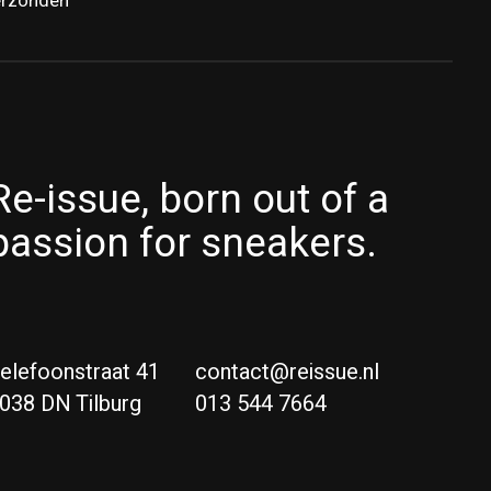
erzonden
Re-issue, born out of a
passion for sneakers.
elefoonstraat 41
contact@reissue.nl
038 DN Tilburg
013 544 7664
Ne