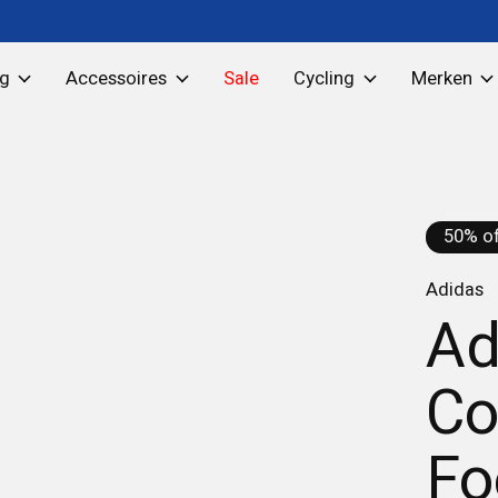
ng
Accessoires
Sale
Cycling
Merken
50% of
Adidas
Ad
Co
Fo