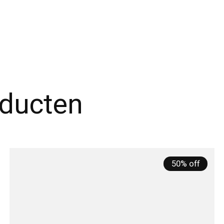
oducten
50% off