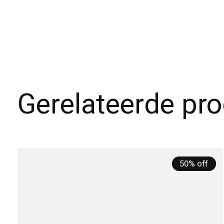
Gerelateerde pr
Carousel items
50% off