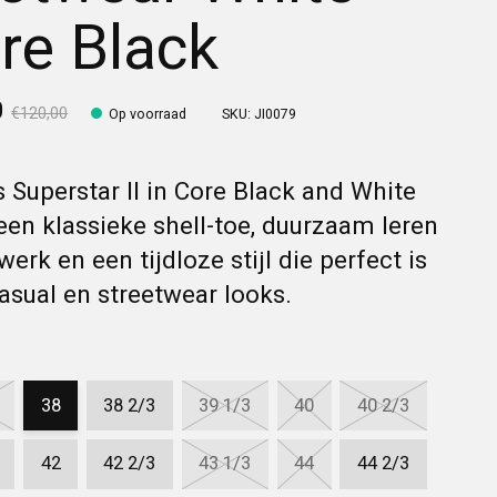
re Black
0
€120,00
Op voorraad
SKU: JI0079
 Superstar II in Core Black and White
een klassieke shell-toe, duurzaam leren
erk en een tijdloze stijl die perfect is
asual en streetwear looks.
38
38 2/3
39 1/3
40
40 2/3
42
42 2/3
43 1/3
44
44 2/3