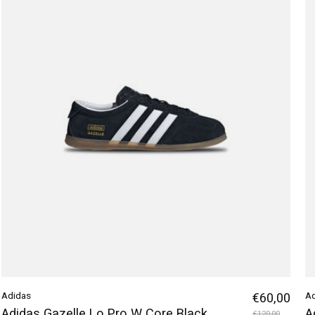
Adidas
€60,00
A
Adidas Gazelle Lo Pro W Core Black
A
€120,00