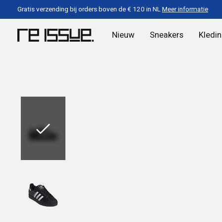
Gratis verzending bij orders boven de € 120 in NL
Meer informatie
Nieuw
Sneakers
Kledi
Slideshow Items