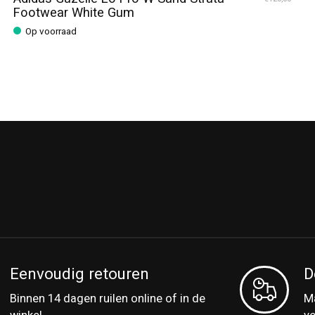
Footwear White Gum
Op voorraad
Eenvoudig retouren
D
Binnen 14 dagen ruilen online of in de
Ma