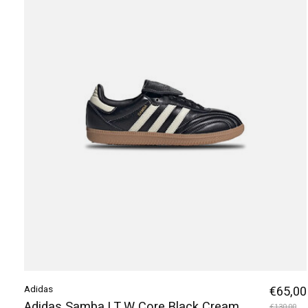
Adidas
€65,00
Adidas Samba LT W Core Black Cream
€130,00