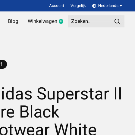
Account
Vergelijk
Nederlands
Blog
Winkelwagen
0
items
f
idas Superstar II
re Black
otwear White