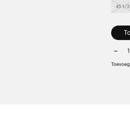
45 1/3
Aantal
Toevoege