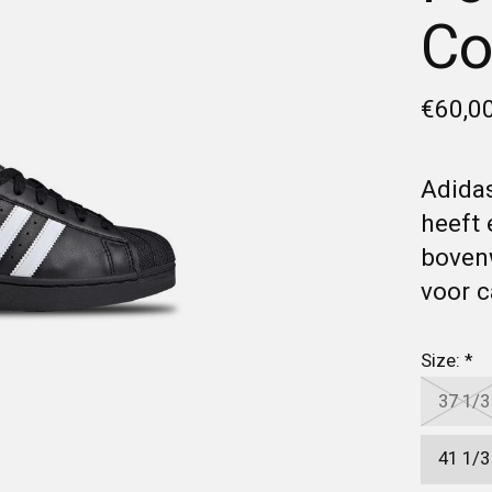
Co
€60,0
Adidas
heeft 
bovenw
voor c
Size:
*
37 1/3
41 1/3