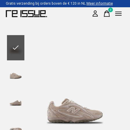
Gratis verzending bij orders boven de € 120 in NL
Meer informatie
0
items
Slideshow Items