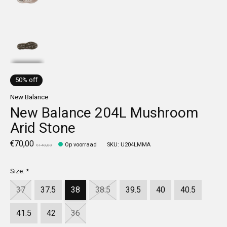
50% off
New Balance
New Balance 204L Mushroom
Arid Stone
€70,00
Op voorraad
SKU: U204LMMA
€140,00
Size:
*
37
37.5
38
38.5
39.5
40
40.5
41.5
42
36