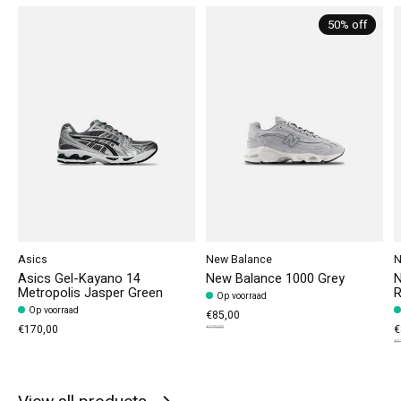
50% off
Asics
New Balance
N
Asics Gel-Kayano 14
New Balance 1000 Grey
N
Metropolis Jasper Green
Op voorraad
Op voorraad
€85,00
€170,00
€
€170,00
€1