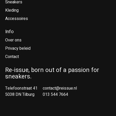
Sneakers
Kleding
Accessoires
Info
Over ons
Privacy beleid
Contact
Re-issue, born out of a passion for
sneakers.
Telefoonstraat 41
contact@reissue.nl
5038 DN Tilburg
013 544 7664
Ne
En