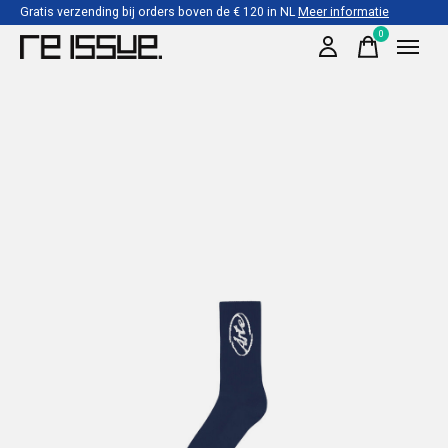
Gratis verzending bij orders boven de € 120 in NL
Meer informatie
0
items
Slideshow Items