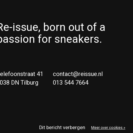
Re-issue, born out of a
passion for sneakers.
elefoonstraat 41
contact@reissue.nl
038 DN Tilburg
013 544 7664
Ne
Eng
Dit bericht verbergen
Meer over cookies »