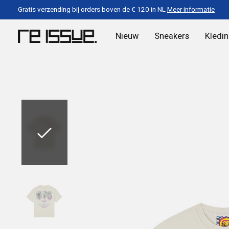
Gratis verzending bij orders boven de € 120 in NL
Meer informatie
Nieuw
Sneakers
Kledi
Slideshow Items