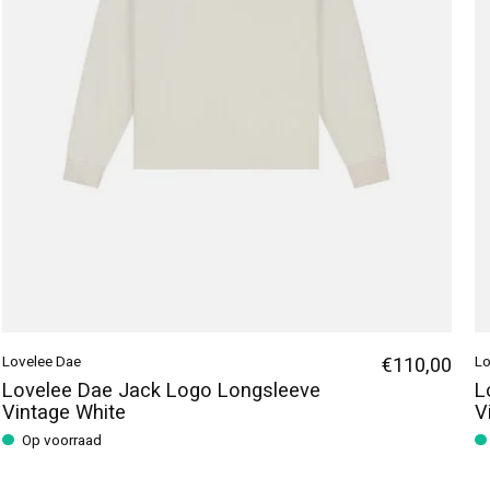
Lovelee Dae
€110,00
Lo
Lovelee Dae Jack Logo Longsleeve
L
Vintage White
V
Op voorraad