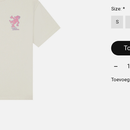
Size:
*
S
Aantal
Toevoege