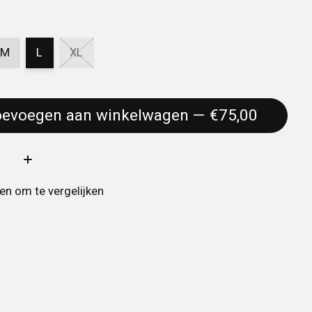
M
L
XL
Toevoegen aan winkelwagen — €75,00
:
n om te vergelijken