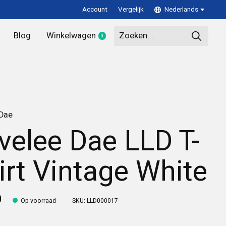
Account
Vergelijk
Nederlands
Blog
Winkelwagen
0
items
 Dae
velee Dae LLD T-
irt Vintage White
0
Op voorraad
SKU: LLD000017