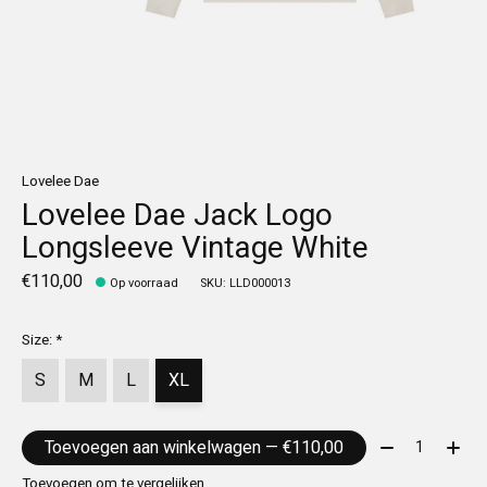
Lovelee Dae
Lovelee Dae Jack Logo
Longsleeve Vintage White
€110,00
Op voorraad
SKU: LLD000013
Size:
*
S
M
L
XL
Aantal:
Toevoegen aan winkelwagen — €110,00
Toevoegen om te vergelijken