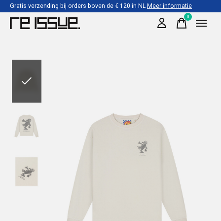
Gratis verzending bij orders boven de € 120 in NL
Meer informatie
0
items
Slideshow Items