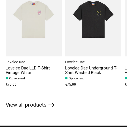
Lovelee Dae
Lovelee Dae
L
Lovelee Dae LLD T-Shirt
Lovelee Dae Underground T-
L
Vintage White
Shirt Washed Black
H
Op voorraad
Op voorraad
€75,00
€75,00
€
View all products