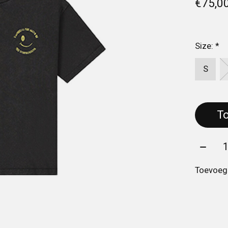
€75,0
Size:
*
S
Aantal
Toevoege