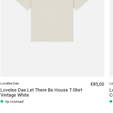
Lovelee Dae
€85,00
Lo
Lovelee Dae Let There Be House T-Shirt
L
Vintage White
C
Op voorraad