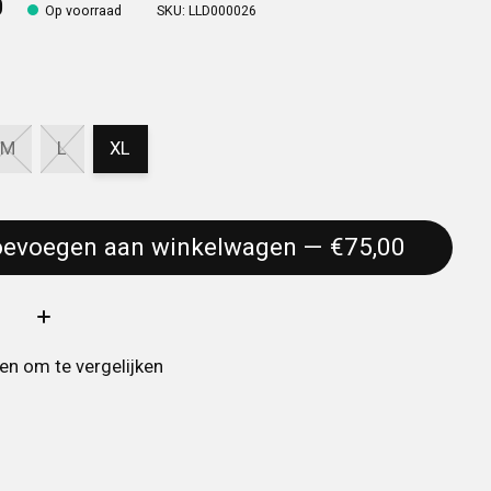
0
Op voorraad
SKU: LLD000026
M
L
XL
Toevoegen aan winkelwagen — €75,00
:
n om te vergelijken