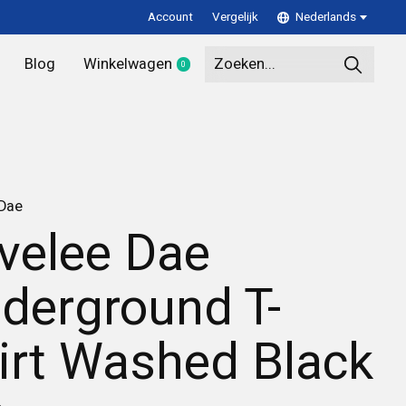
Account
Vergelijk
Nederlands
Blog
Winkelwagen
0
items
 Dae
velee Dae
derground T-
irt Washed Black