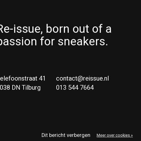
Re-issue, born out of a
passion for sneakers.
elefoonstraat 41
contact@reissue.nl
038 DN Tilburg
013 544 7664
Ne
Eng
Dit bericht verbergen
Meer over cookies »