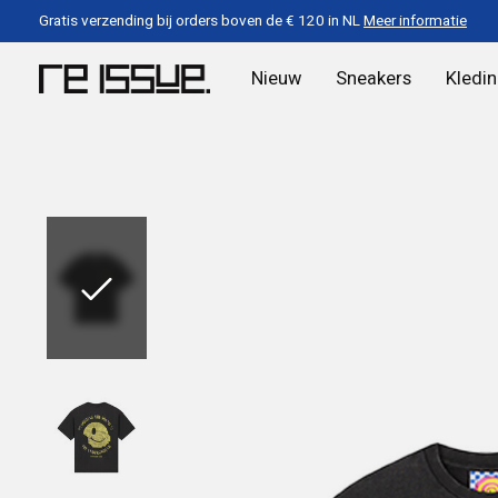
Gratis verzending bij orders boven de € 120 in NL
Meer informatie
Nieuw
Sneakers
Kledi
Slideshow Items