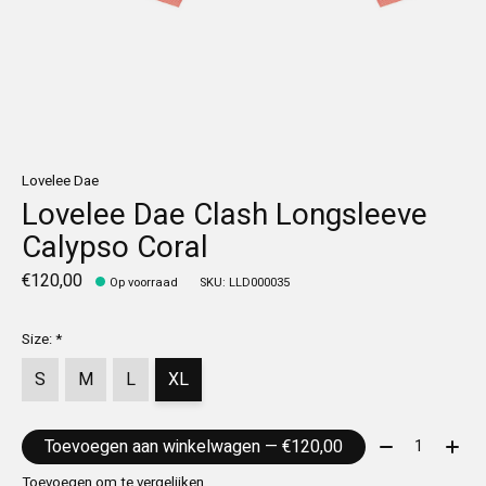
Lovelee Dae
Lovelee Dae Clash Longsleeve
Calypso Coral
€120,00
Op voorraad
SKU: LLD000035
Size:
*
S
M
L
XL
Aantal:
Toevoegen aan winkelwagen — €120,00
Toevoegen om te vergelijken