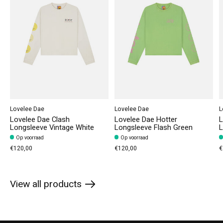
Lovelee Dae
Lovelee Dae
L
Lovelee Dae Clash
Lovelee Dae Hotter
L
Longsleeve Vintage White
Longsleeve Flash Green
L
Op voorraad
Op voorraad
€120,00
€120,00
€
View all products