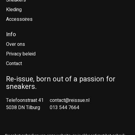
Sneakers
Kleding
Accessoires
Info
Over ons
Privacy beleid
Contact
Re-issue, born out of a passion for
sneakers.
Telefoonstraat 41
contact@reissue.nl
5038 DN Tilburg
013 544 7664
Ne
En