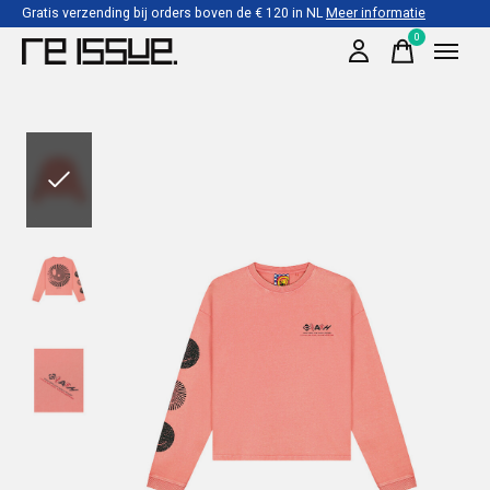
Gratis verzending bij orders boven de € 120 in NL
Meer informatie
0
items
Slideshow Items