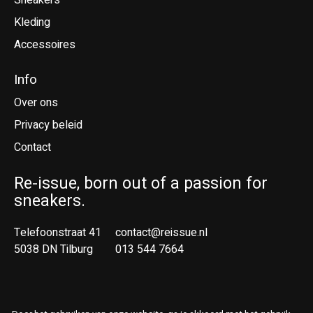
Sneakers
Kleding
Accessoires
Info
Over ons
Privacy beleid
Contact
Re-issue, born out of a passion for
sneakers.
Telefoonstraat 41
contact@reissue.nl
5038 DN Tilburg
013 544 7664
Ne
En