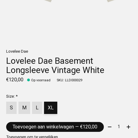
Lovelee Dae
Lovelee Dae Basement
Longsleeve Vintage White
€120,00
Op voorraad
SKU: LLD000029
Size:
*
S
M
L
XL
Aantal:
Toevoegen aan winkelwagen — €120,00
Toevoegen om te vergelijken