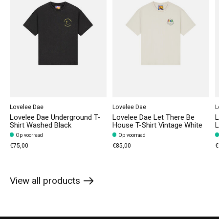
Lovelee Dae
Lovelee Dae
L
Lovelee Dae Underground T-
Lovelee Dae Let There Be
L
Shirt Washed Black
House T-Shirt Vintage White
L
Op voorraad
Op voorraad
€75,00
€85,00
€
View all products