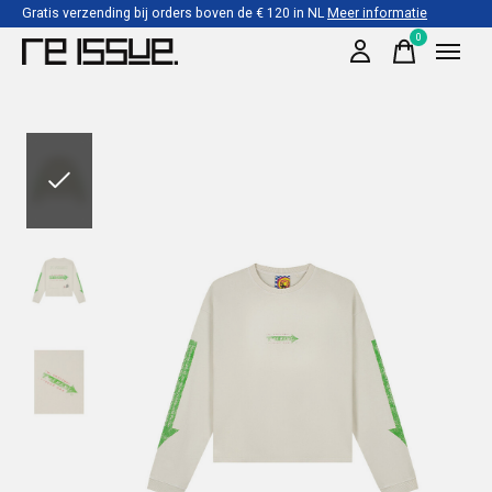
Gratis verzending bij orders boven de € 120 in NL
Meer informatie
0
items
Slideshow Items