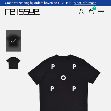
Gratis verzending bij orders boven de € 120 in NL
Meer informatie
0
items
Slideshow Items