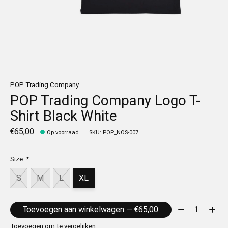
POP Trading Company
POP Trading Company Logo T-
Shirt Black White
€65,00
Op voorraad
SKU: POP_NOS-007
Size:
*
S
M
L
XL
Aantal:
Toevoegen aan winkelwagen — €65,00
Toevoegen om te vergelijken