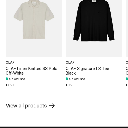
OLAF
OLAF
O
OLAF Linen Knitted SS Polo
OLAF Signature LS Tee
O
Off-White
Black
O
Op voorraad
Op voorraad
€150,00
€85,00
€
View all products