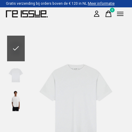
Gratis verzending bij orders boven de € 120 in NL
Meer informatie
0
items
Slideshow Items