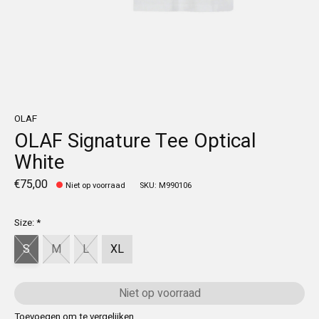
OLAF
OLAF Signature Tee Optical
White
€75,00
Niet op voorraad
SKU: M990106
Size:
*
S
M
L
XL
Niet op voorraad
Toevoegen om te vergelijken