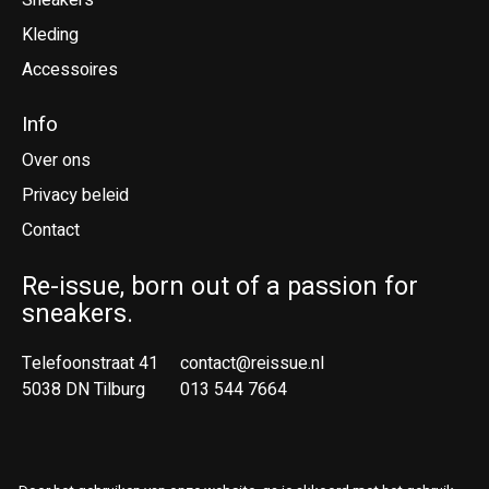
Sneakers
Kleding
Accessoires
Info
Over ons
Privacy beleid
Contact
Re-issue, born out of a passion for
sneakers.
Telefoonstraat 41
contact@reissue.nl
5038 DN Tilburg
013 544 7664
Ne
En