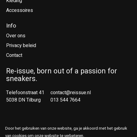
Kleding
Accessoires
Info
Over ons
Privacy beleid
Contact
Re-issue, born out of a passion for
sneakers.
Telefoonstraat 41
contact@reissue.nl
5038 DN Tilburg
013 544 7664
Ne
En
Door het gebruiken van onze website, ga je akkoord met het gebruik
© Copyright 2026 Reissue
van cookies om onze website te verbeteren.