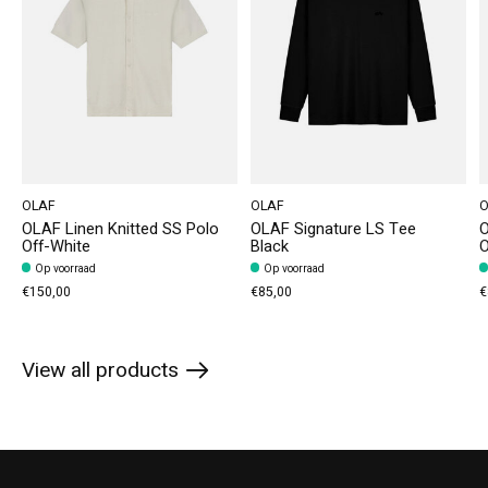
OLAF
OLAF
O
OLAF Linen Knitted SS Polo
OLAF Signature LS Tee
O
Off-White
Black
O
Op voorraad
Op voorraad
€150,00
€85,00
€
View all products