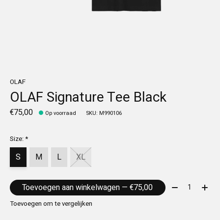
OLAF
OLAF Signature Tee Black
€75,00
Op voorraad
SKU: M990106
Size:
*
S
M
L
XL
Aantal:
Toevoegen aan winkelwagen — €75,00
Toevoegen om te vergelijken