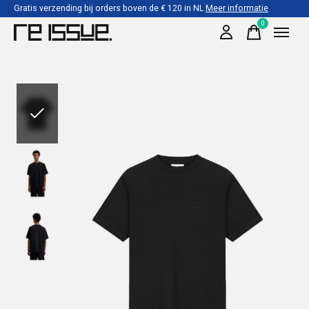
Gratis verzending bij orders boven de € 120 in NL
Meer informatie
0
items
Slideshow Items