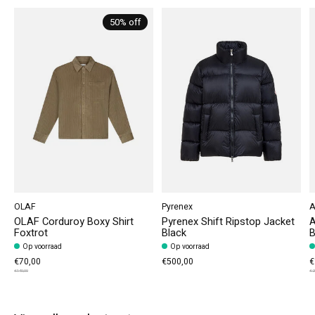
50% off
OLAF
Pyrenex
A
OLAF Corduroy Boxy Shirt
Pyrenex Shift Ripstop Jacket
A
Foxtrot
Black
B
Op voorraad
Op voorraad
€70,00
€500,00
€
€140,00
€2