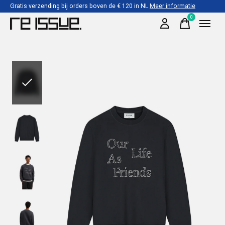
Gratis verzending bij orders boven de € 120 in NL
Meer informatie
0
items
Slideshow Items