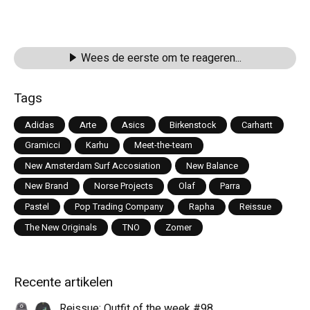
Wees de eerste om te reageren...
Tags
Adidas
Arte
Asics
Birkenstock
Carhartt
Gramicci
Karhu
Meet-the-team
New Amsterdam Surf Accosiation
New Balance
New Brand
Norse Projects
Olaf
Parra
Pastel
Pop Trading Company
Rapha
Reissue
The New Originals
TNO
Zomer
Recente artikelen
Reissue: Outfit of the week #98