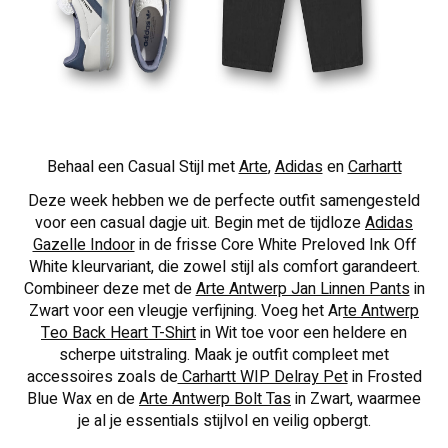
Behaal een Casual Stijl met
Arte
,
Adidas
en
Carhartt
Deze week hebben we de perfecte outfit samengesteld
voor een casual dagje uit. Begin met de tijdloze
Adidas
Gazelle Indoor
in de frisse Core White Preloved Ink Off
White kleurvariant, die zowel stijl als comfort garandeert.
Combineer deze met de
Arte Antwerp Jan Linnen Pants
in
Zwart voor een vleugje verfijning. Voeg het Ar
te Antwerp
Teo Back Heart T-Shirt
in Wit toe voor een heldere en
scherpe uitstraling. Maak je outfit compleet met
accessoires zoals de
Carhartt WIP Delray Pet
in Frosted
Blue Wax en de
Arte Antwerp Bolt Tas
in Zwart, waarmee
je al je essentials stijlvol en veilig opbergt.